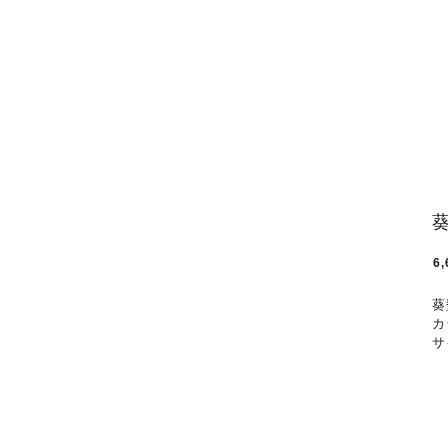
6,
葵
カ
サ