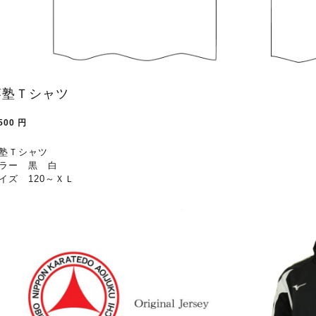
葵塾Ｔシャツ
500
円
塾Ｔシャツ
ラー 黒 白
イズ 120～ＸＬ