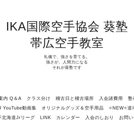
IKA国際空手協会 葵塾
帯広空手教室
礼儀で、強さを育てる。
強さが、人間力になる
それが葵塾です
案内 Q＆A
クラス分け
稽古日と稽古場所
入会諸費用
塾
U YouTube動画集
オリジナルグッズ＆空手用品
⭐NEW⭐
北海道Jrリーグ
LINK
カレンダー
入会のしおり
お問い