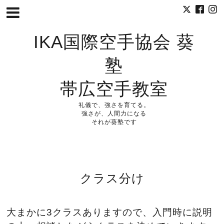
IKA国際空手協会 葵
塾
帯広空手教室
礼儀で、強さを育てる。
強さが、人間力になる
それが葵塾です
クラス分け
大まかに3クラスありますので、入門時に説明