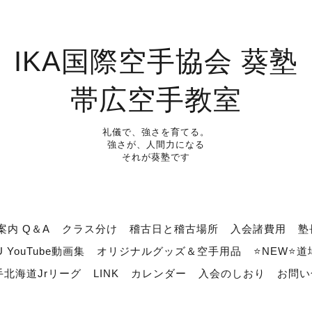
IKA国際空手協会 葵塾
帯広空手教室
礼儀で、強さを育てる。
強さが、人間力になる
それが葵塾です
案内 Q＆A
クラス分け
稽古日と稽古場所
入会諸費用
塾
U YouTube動画集
オリジナルグッズ＆空手用品
⭐NEW⭐
北海道Jrリーグ
LINK
カレンダー
入会のしおり
お問い