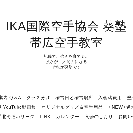
IKA国際空手協会 葵塾
帯広空手教室
礼儀で、強さを育てる。
強さが、人間力になる
それが葵塾です
案内 Q＆A
クラス分け
稽古日と稽古場所
入会諸費用
塾
U YouTube動画集
オリジナルグッズ＆空手用品
⭐NEW⭐
北海道Jrリーグ
LINK
カレンダー
入会のしおり
お問い