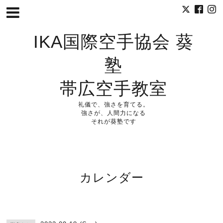
IKA国際空手協会 葵
塾
帯広空手教室
礼儀で、強さを育てる。
強さが、人間力になる
それが葵塾です
カレンダー