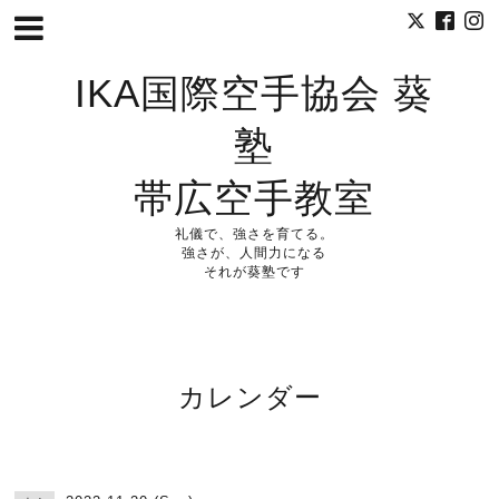
IKA国際空手協会 葵
塾
帯広空手教室
礼儀で、強さを育てる。
強さが、人間力になる
それが葵塾です
カレンダー