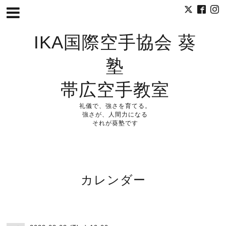
IKA国際空手協会 葵
塾
帯広空手教室
礼儀で、強さを育てる。
強さが、人間力になる
それが葵塾です
カレンダー