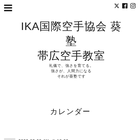
IKA国際空手協会 葵
塾
帯広空手教室
礼儀で、強さを育てる。
強さが、人間力になる
それが葵塾です
カレンダー