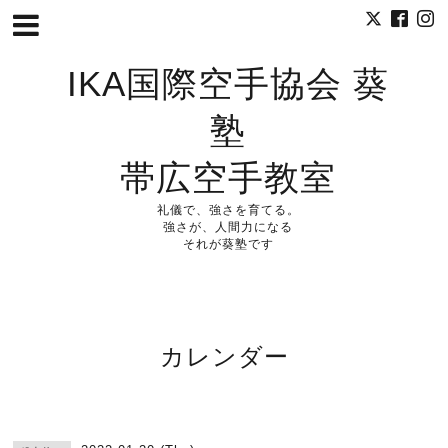
IKA国際空手協会 葵
塾
帯広空手教室
礼儀で、強さを育てる。
強さが、人間力になる
それが葵塾です
カレンダー