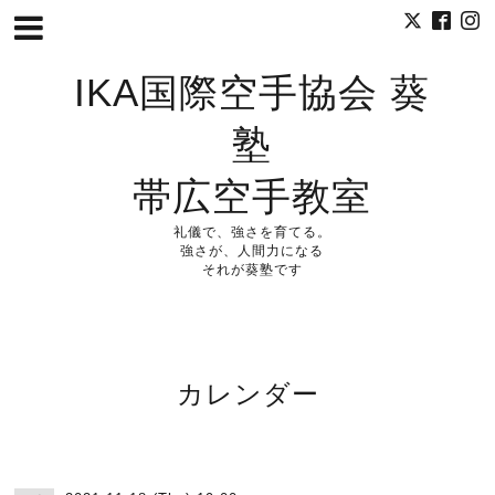
IKA国際空手協会 葵
塾
帯広空手教室
礼儀で、強さを育てる。
強さが、人間力になる
それが葵塾です
カレンダー