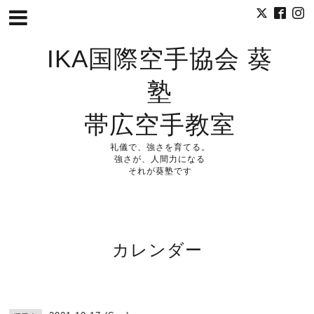
IKA国際空手協会 葵
塾
帯広空手教室
礼儀で、強さを育てる。
強さが、人間力になる
それが葵塾です
カレンダー