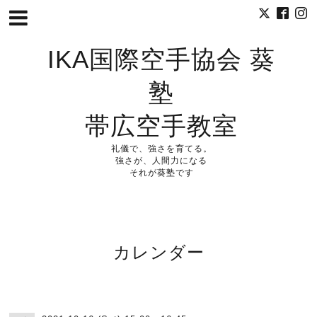
IKA国際空手協会 葵
塾
帯広空手教室
礼儀で、強さを育てる。
強さが、人間力になる
それが葵塾です
カレンダー