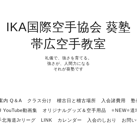
IKA国際空手協会 葵塾
帯広空手教室
礼儀で、強さを育てる。
強さが、人間力になる
それが葵塾です
案内 Q＆A
クラス分け
稽古日と稽古場所
入会諸費用
塾
U YouTube動画集
オリジナルグッズ＆空手用品
⭐NEW⭐
北海道Jrリーグ
LINK
カレンダー
入会のしおり
お問い