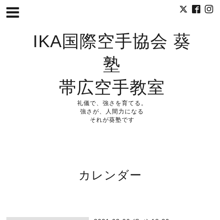
IKA国際空手協会 葵
塾
帯広空手教室
礼儀で、強さを育てる。
強さが、人間力になる
それが葵塾です
カレンダー