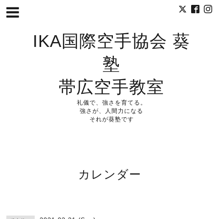
IKA国際空手協会 葵
塾
帯広空手教室
礼儀で、強さを育てる。
強さが、人間力になる
それが葵塾です
カレンダー