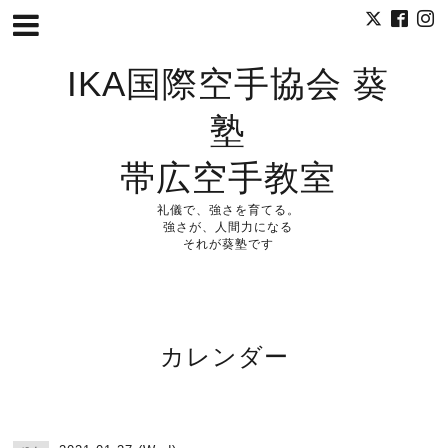
IKA国際空手協会 葵
塾
帯広空手教室
礼儀で、強さを育てる。
強さが、人間力になる
それが葵塾です
カレンダー