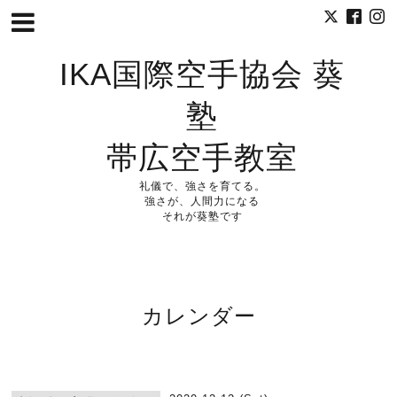
IKA国際空手協会 葵
塾
帯広空手教室
礼儀で、強さを育てる。
強さが、人間力になる
それが葵塾です
カレンダー