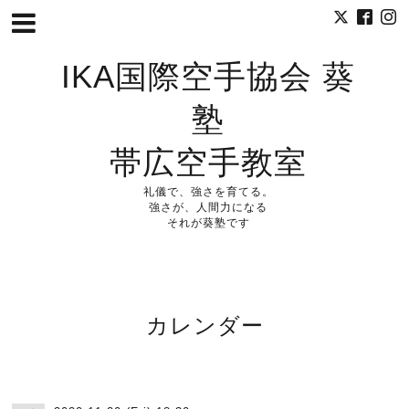
IKA国際空手協会 葵
塾
帯広空手教室
礼儀で、強さを育てる。
強さが、人間力になる
それが葵塾です
カレンダー