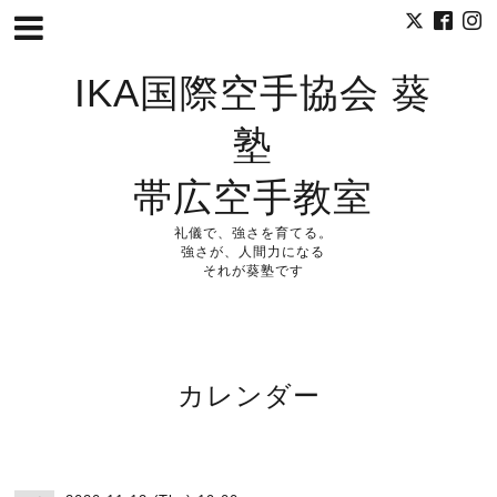
IKA国際空手協会 葵
塾
帯広空手教室
礼儀で、強さを育てる。
強さが、人間力になる
それが葵塾です
カレンダー