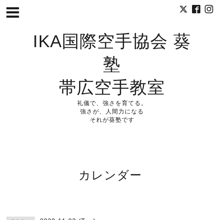
IKA国際空手協会 葵
塾
帯広空手教室
礼儀で、強さを育てる。
強さが、人間力になる
それが葵塾です
カレンダー