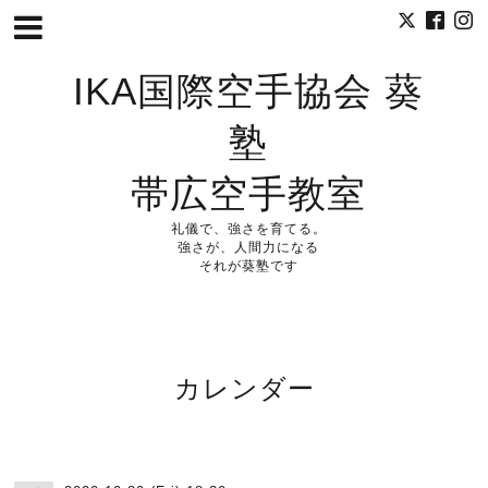
IKA国際空手協会 葵
塾
帯広空手教室
礼儀で、強さを育てる。
強さが、人間力になる
それが葵塾です
カレンダー