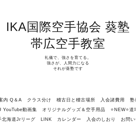
IKA国際空手協会 葵塾
帯広空手教室
礼儀で、強さを育てる。
強さが、人間力になる
それが葵塾です
案内 Q＆A
クラス分け
稽古日と稽古場所
入会諸費用
塾
U YouTube動画集
オリジナルグッズ＆空手用品
⭐NEW⭐
北海道Jrリーグ
LINK
カレンダー
入会のしおり
お問い