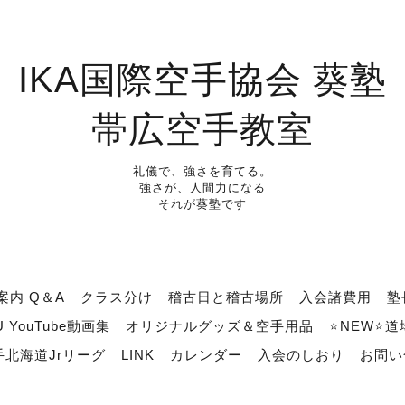
IKA国際空手協会 葵塾
帯広空手教室
礼儀で、強さを育てる。
強さが、人間力になる
それが葵塾です
案内 Q＆A
クラス分け
稽古日と稽古場所
入会諸費用
塾
U YouTube動画集
オリジナルグッズ＆空手用品
⭐NEW⭐
北海道Jrリーグ
LINK
カレンダー
入会のしおり
お問い