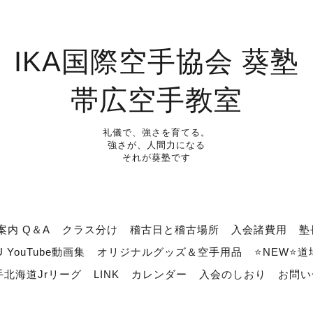
IKA国際空手協会 葵塾
帯広空手教室
礼儀で、強さを育てる。
強さが、人間力になる
それが葵塾です
案内 Q＆A
クラス分け
稽古日と稽古場所
入会諸費用
塾
U YouTube動画集
オリジナルグッズ＆空手用品
⭐NEW⭐
北海道Jrリーグ
LINK
カレンダー
入会のしおり
お問い