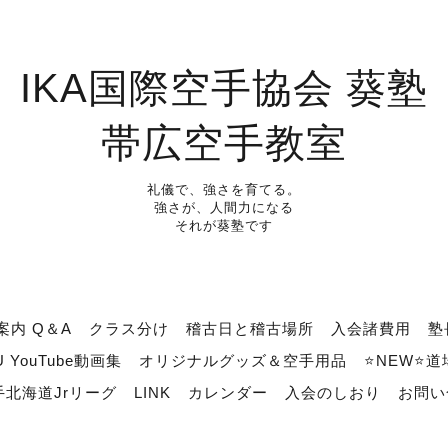
IKA国際空手協会 葵塾
帯広空手教室
礼儀で、強さを育てる。
強さが、人間力になる
それが葵塾です
案内 Q＆A
クラス分け
稽古日と稽古場所
入会諸費用
塾
U YouTube動画集
オリジナルグッズ＆空手用品
⭐NEW⭐
北海道Jrリーグ
LINK
カレンダー
入会のしおり
お問い