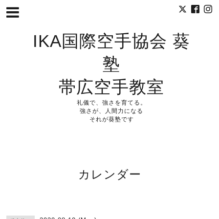
IKA国際空手協会 葵
塾
帯広空手教室
礼儀で、強さを育てる。
強さが、人間力になる
それが葵塾です
カレンダー