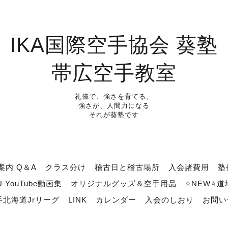
IKA国際空手協会 葵塾
帯広空手教室
礼儀で、強さを育てる。
強さが、人間力になる
それが葵塾です
案内 Q＆A
クラス分け
稽古日と稽古場所
入会諸費用
塾
U YouTube動画集
オリジナルグッズ＆空手用品
⭐NEW⭐
北海道Jrリーグ
LINK
カレンダー
入会のしおり
お問い