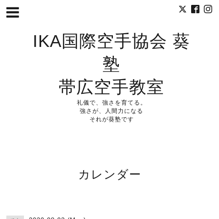
IKA国際空手協会 葵
塾
帯広空手教室
礼儀で、強さを育てる。
強さが、人間力になる
それが葵塾です
カレンダー