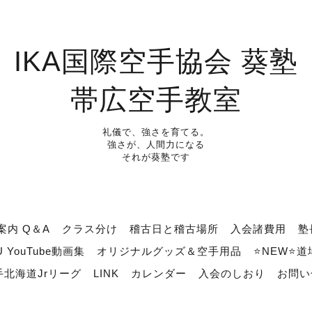
IKA国際空手協会 葵塾
帯広空手教室
礼儀で、強さを育てる。
強さが、人間力になる
それが葵塾です
案内 Q＆A
クラス分け
稽古日と稽古場所
入会諸費用
塾
U YouTube動画集
オリジナルグッズ＆空手用品
⭐NEW⭐
北海道Jrリーグ
LINK
カレンダー
入会のしおり
お問い