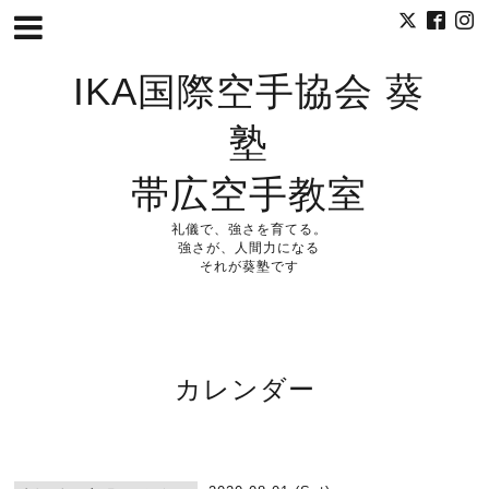
IKA国際空手協会 葵
塾
帯広空手教室
礼儀で、強さを育てる。
強さが、人間力になる
それが葵塾です
カレンダー