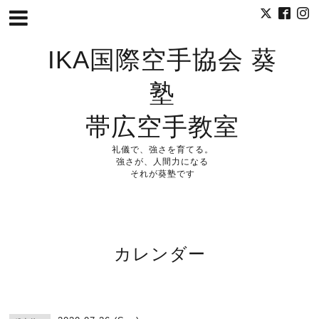
IKA国際空手協会 葵
塾
帯広空手教室
礼儀で、強さを育てる。
強さが、人間力になる
それが葵塾です
カレンダー