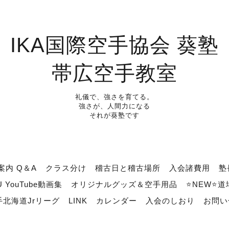
IKA国際空手協会 葵塾
帯広空手教室
礼儀で、強さを育てる。
強さが、人間力になる
それが葵塾です
案内 Q＆A
クラス分け
稽古日と稽古場所
入会諸費用
塾
U YouTube動画集
オリジナルグッズ＆空手用品
⭐NEW⭐
北海道Jrリーグ
LINK
カレンダー
入会のしおり
お問い