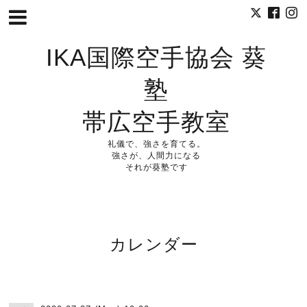
IKA国際空手協会 葵
塾
帯広空手教室
礼儀で、強さを育てる。
強さが、人間力になる
それが葵塾です
カレンダー