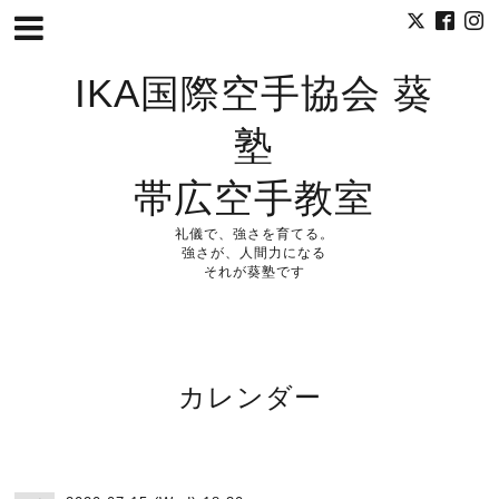
IKA国際空手協会 葵
塾
帯広空手教室
礼儀で、強さを育てる。
強さが、人間力になる
それが葵塾です
カレンダー