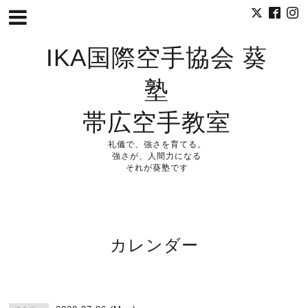
IKA国際空手協会 葵
塾
帯広空手教室
礼儀で、強さを育てる。
強さが、人間力になる
それが葵塾です
カレンダー