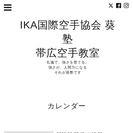
IKA国際空手協会 葵
塾
帯広空手教室
礼儀で、強さを育てる。
強さが、人間力になる
それが葵塾です
カレンダー