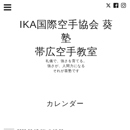
IKA国際空手協会 葵
塾
帯広空手教室
礼儀で、強さを育てる。
強さが、人間力になる
それが葵塾です
カレンダー