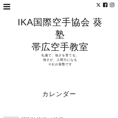
IKA国際空手協会 葵
塾
帯広空手教室
礼儀で、強さを育てる。
強さが、人間力になる
それが葵塾です
カレンダー