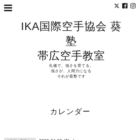
IKA国際空手協会 葵
塾
帯広空手教室
礼儀で、強さを育てる。
強さが、人間力になる
それが葵塾です
カレンダー