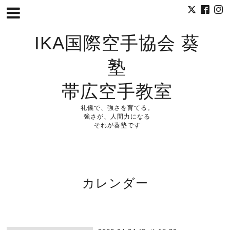
IKA国際空手協会 葵
塾
帯広空手教室
礼儀で、強さを育てる。
強さが、人間力になる
それが葵塾です
カレンダー