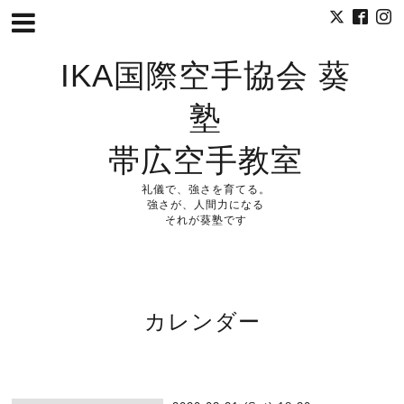
IKA国際空手協会 葵
塾
帯広空手教室
礼儀で、強さを育てる。
強さが、人間力になる
それが葵塾です
カレンダー