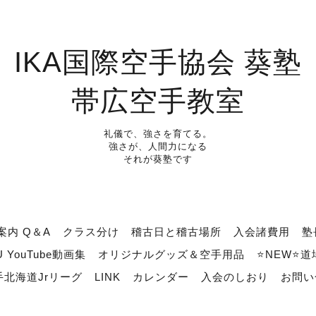
IKA国際空手協会 葵塾
帯広空手教室
礼儀で、強さを育てる。
強さが、人間力になる
それが葵塾です
案内 Q＆A
クラス分け
稽古日と稽古場所
入会諸費用
塾
U YouTube動画集
オリジナルグッズ＆空手用品
⭐NEW⭐
北海道Jrリーグ
LINK
カレンダー
入会のしおり
お問い