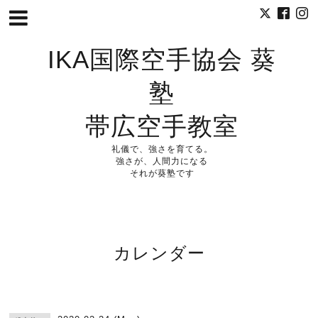
IKA国際空手協会 葵
塾
帯広空手教室
礼儀で、強さを育てる。
強さが、人間力になる
それが葵塾です
カレンダー