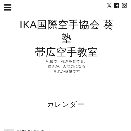
IKA国際空手協会 葵
塾
帯広空手教室
礼儀で、強さを育てる。
強さが、人間力になる
それが葵塾です
カレンダー