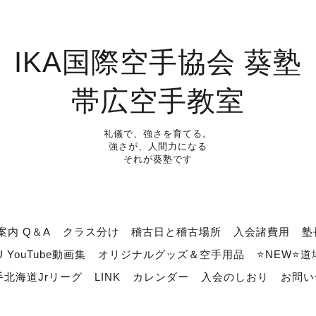
IKA国際空手協会 葵塾
帯広空手教室
礼儀で、強さを育てる。
強さが、人間力になる
それが葵塾です
案内 Q＆A
クラス分け
稽古日と稽古場所
入会諸費用
塾
U YouTube動画集
オリジナルグッズ＆空手用品
⭐NEW⭐
北海道Jrリーグ
LINK
カレンダー
入会のしおり
お問い