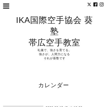
IKA国際空手協会 葵
塾
帯広空手教室
礼儀で、強さを育てる。
強さが、人間力になる
それが葵塾です
カレンダー