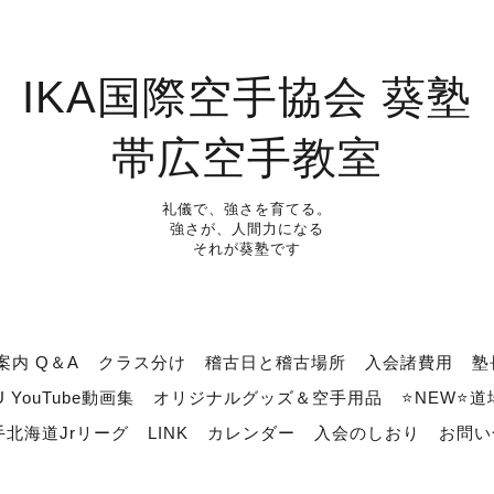
IKA国際空手協会 葵塾
帯広空手教室
礼儀で、強さを育てる。
強さが、人間力になる
それが葵塾です
案内 Q＆A
クラス分け
稽古日と稽古場所
入会諸費用
塾
U YouTube動画集
オリジナルグッズ＆空手用品
⭐NEW⭐
北海道Jrリーグ
LINK
カレンダー
入会のしおり
お問い