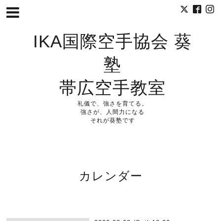
IKA国際空手協会 葵
塾
帯広空手教室
礼儀で、強さを育てる。
強さが、人間力になる
それが葵塾です
カレンダー