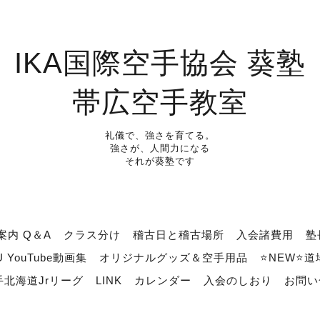
IKA国際空手協会 葵塾
帯広空手教室
礼儀で、強さを育てる。
強さが、人間力になる
それが葵塾です
案内 Q＆A
クラス分け
稽古日と稽古場所
入会諸費用
塾
U YouTube動画集
オリジナルグッズ＆空手用品
⭐NEW⭐
北海道Jrリーグ
LINK
カレンダー
入会のしおり
お問い