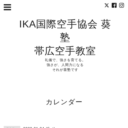
IKA国際空手協会 葵
塾
帯広空手教室
礼儀で、強さを育てる。
強さが、人間力になる
それが葵塾です
カレンダー